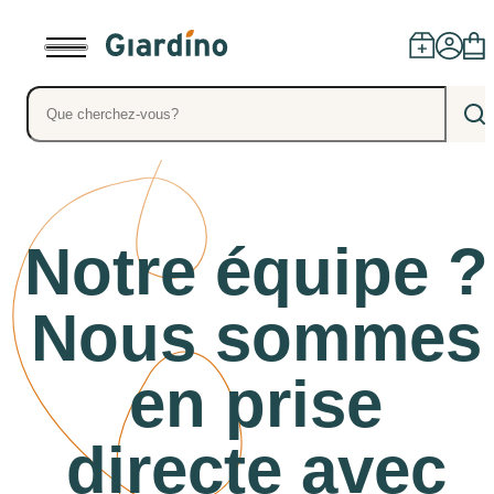
Des produits
Notre équipe ?
Concessionnaires
Nous sommes
Installation
en prise
Conseils
directe avec
blog