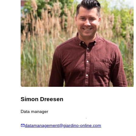
Simon Dreesen
Data manager
datamanagement@giardino-online.com