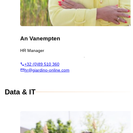
An Vanempten
HR Manager
+32 (0)89 510 360
hr@giardino-online.com
Data & IT