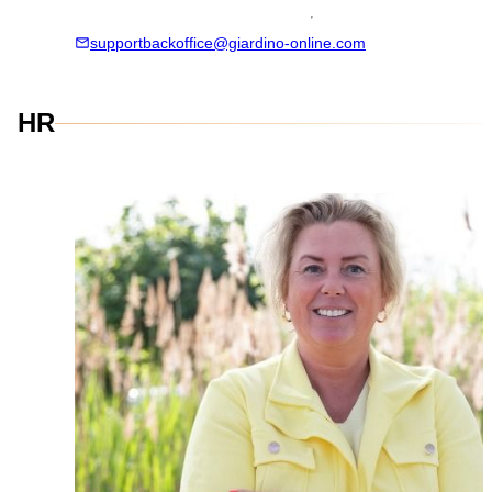
supportbackoffice@giardino-online.com
HR