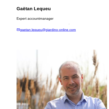
Gaëtan Lequeu
Expert accountmanager
gaetan.lequeu@giardino-online.com