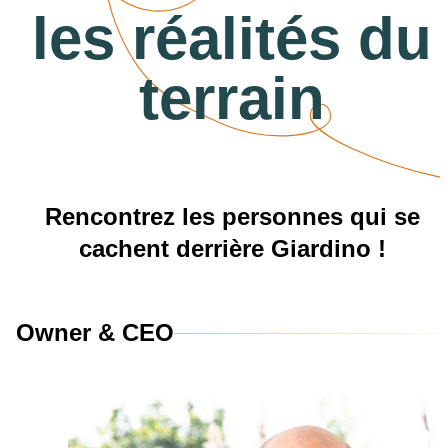
L'équipe
les réalités du
Gio Goes Green
terrain
Mission et vision
L'histoire
Rencontrez les personnes qui se
Catégories
cachent derrière Giardino !
Service Clients
Owner & CEO
FAQ
Configurateur