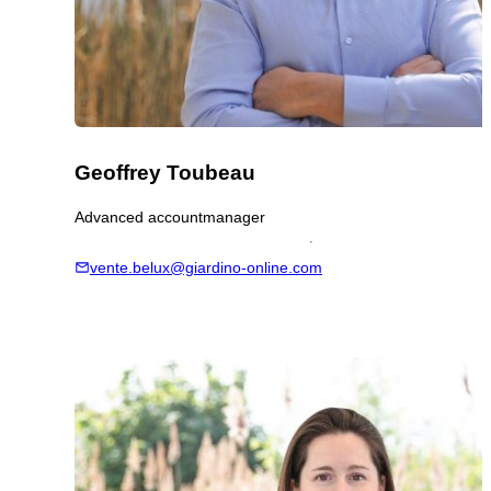
Geoffrey Toubeau
Advanced accountmanager
vente.belux@giardino-online.com