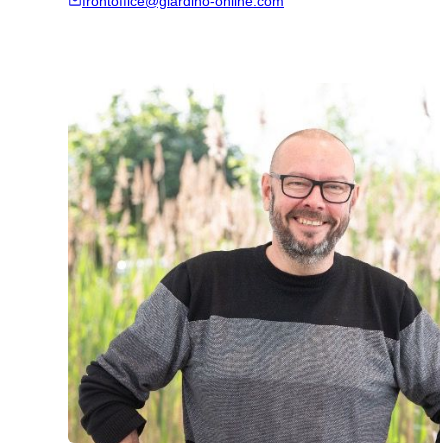
frontoffice@giardino-online.com