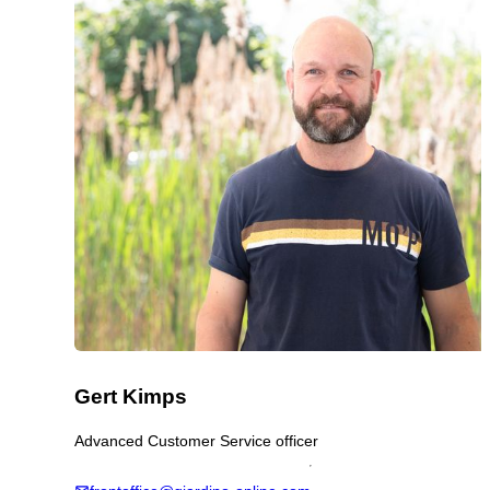
Gert Kimps
Advanced Customer Service officer