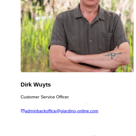
Dirk Wuyts
Customer Service Officer
adminbackoffice@giardino-online.com