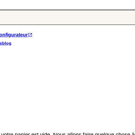
onfigurateur
s
blog
, votre panier est vide. Nous allons faire quelque chose à