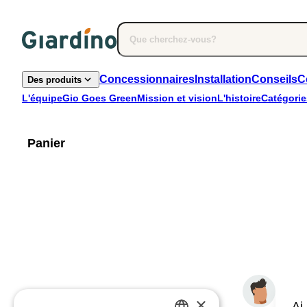
Concessionnaires
Installation
Conseils
C
Des produits
L'équipe
Gio Goes Green
Mission et vision
L'histoire
Catégorie
Panier
×
Ai