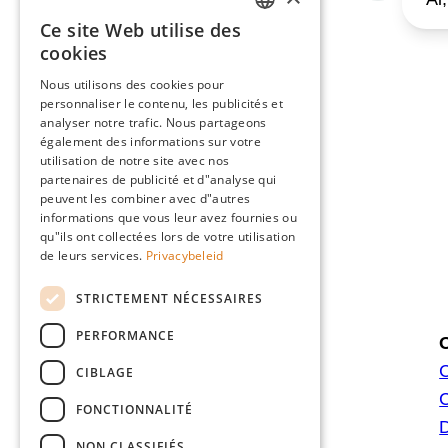
Ce site Web utilise des
DUTCH
cookies
FRENCH
Nous utilisons des cookies pour
personnaliser le contenu, les publicités et
ENGLISH
analyser notre trafic. Nous partageons
GERMAN
également des informations sur votre
utilisation de notre site avec nos
partenaires de publicité et d"analyse qui
peuvent les combiner avec d"autres
informations que vous leur avez fournies ou
qu"ils ont collectées lors de votre utilisation
de leurs services.
Privacybeleid
STRICTEMENT NÉCESSAIRES
PERFORMANCE
O
C
Twaalfbunderweg 13
CIBLAGE
B-3740 Bilzen-Hoeselt
FONCTIONNALITÉ
D
BTW: BE0441.446.505
NON CLASSIFIÉS