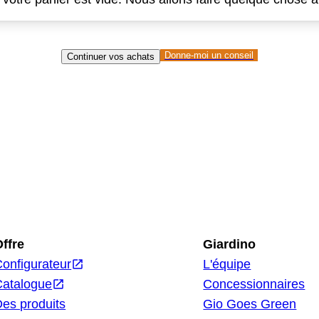
Donne-moi un
Donne-moi un conseil
Continuer vos achats
conseil
ffre
Giardino
onfigurateur
L'équipe
Catalogue
Concessionnaires
es produits
Gio Goes Green