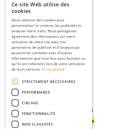
Ce site Web utilise des
Des produits
DUTCH
cookies
Conseils
FRENCH
Nous utilisons des cookies pour
blog
personnaliser le contenu, les publicités et
ENGLISH
Giardino
analyser notre trafic. Nous partageons
GERMAN
également des informations sur votre
L'équipe
utilisation de notre site avec nos
Concessionnaires
partenaires de publicité et d"analyse qui
peuvent les combiner avec d"autres
Gio Goes Green
informations que vous leur avez fournies ou
Service Clients
qu"ils ont collectées lors de votre utilisation
de leurs services.
Privacybeleid
FAQ
Livraison
STRICTEMENT NÉCESSAIRES
PERFORMANCE
CIBLAGE
Méthodes de payement
FONCTIONNALITÉ
NON CLASSIFIÉS