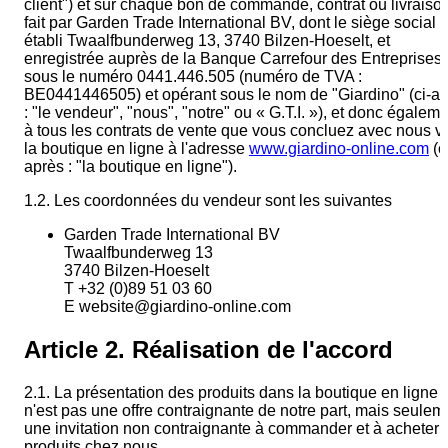
client") et sur chaque bon de commande, contrat ou livraiso
L'équipe
fait par Garden Trade International BV, dont le siège social e
établi Twaalfbunderweg 13, 3740 Bilzen-Hoeselt, et
enregistrée auprès de la Banque Carrefour des Entreprises
Gio Goes Green
sous le numéro 0441.446.505 (numéro de TVA :
BE0441446505) et opérant sous le nom de "Giardino" (ci-a
: "le vendeur", "nous", "notre" ou « G.T.I. »), et donc égalem
Mission et vision
à tous les contrats de vente que vous concluez avec nous v
la boutique en ligne à l'adresse
www.giardino-online.com
(c
après : "la boutique en ligne").
L'histoire
1.2. Les coordonnées du vendeur sont les suivantes
Garden Trade International BV
Catégories
Twaalfbunderweg 13
3740 Bilzen-Hoeselt
T +32 (0)89 51 03 60
Service Clients
E website@giardino-online.com
Article 2. Réalisation de l'accord
FAQ
2.1. La présentation des produits dans la boutique en ligne
Configurateur
n'est pas une offre contraignante de notre part, mais seulem
une invitation non contraignante à commander et à acheter 
produits chez nous.