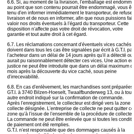
6.6. Si, au moment de la livraison, l'emballage est endomm
au point que son contenu pourrait être endommagé, vous êt
tenu d'en informer immédiatement le transporteur, de refuser
livraison et de nous en informer, afin que nous puissions fai
valoir nos droits éventuels à l'égard du transporteur. Cette
disposition n'affecte pas votre droit de révocation, votre
garantie et tout autre droit à cet égard.
6.7. Les réclamations concernant d'éventuels vices cachés
doivent dans tous les cas être signalées par écrit à G.T.I. par
l'acheteur dans un délai de 14 jours après qu'il a détecté ou
aurait pu raisonnablement détecter ces vices. Une action en
justice ne peut être introduite que dans un délai maximum d
mois après la découverte du vice caché, sous peine
d'irrecevabilité.
6.8. En cas d'enlèvement, les marchandises sont préparées
GT.I. à 3740 Bilzen-Hoeselt, Twaalfbunderweg 13, ou à tout
autre endroit indiqué sur la confirmation de commande.
Après l'enregistrement, le collecteur est dirigé vers la zone 
collecte désignée. L'entreprise de collecte ne peut quitter ce
zone qu'à l'issue de l'ensemble de la procédure de collecte.
La commande ne peut être enlevée que si toutes les condit
de paiement ont été remplies.
G.T.I. n'est responsable que des dommages causés à la