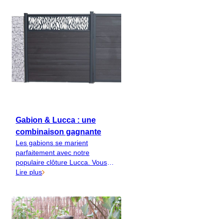
solutions durables et
multifonctionnelles.
Gabion & Lucca : une
combinaison gagnante
Les gabions se marient
parfaitement avec notre
populaire clôture Lucca. Vous
alliez ainsi fonctionnalité
Lire plus
pratique, élégance et caractère.