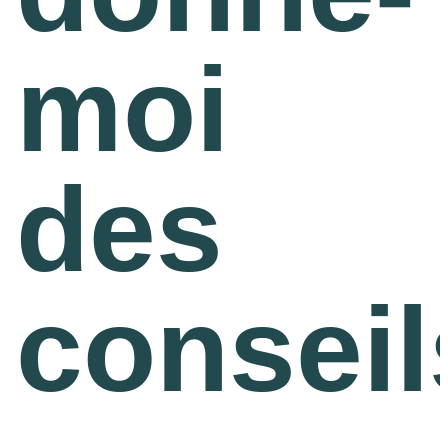
L'équipe
moi
Gio Goes Green
Mission et vision
des
L'histoire
Catégories
conseils
Service Clients
FAQ
Configurateur