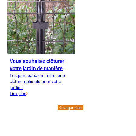
Vous souhaitez clôturer
votre jardin de manière
Les panneaux en treillis, une
naturelle ?
clôture optimale pour votre
jardin !
Lire plus
Charger plus
Charger plus