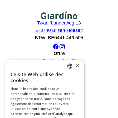
Twaalfbunderweg 13
B-3740 Bilzen-Hoeselt
BTW: BE0441.446.505
Offre
Configurateur
×
Catalogue
Ce site Web utilise des
Des produits
DUTCH
cookies
Conseils
FRENCH
Nous utilisons des cookies pour
blog
personnaliser le contenu, les publicités et
ENGLISH
Giardino
analyser notre trafic. Nous partageons
GERMAN
également des informations sur votre
L'équipe
utilisation de notre site avec nos
Concessionnaires
partenaires de publicité et d"analyse qui