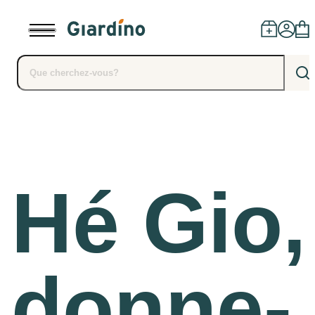
Des produits
Concessionnaires
Hé Gio,
Installation
Conseils
donne-
blog