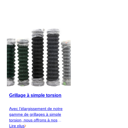
FR
Catalogue
Grillage à simple torsion
Avec l’élargissement de notre
gamme de grillages à simple
torsion, nous offrons à nos
clients un plus large éventail de
Lire plus