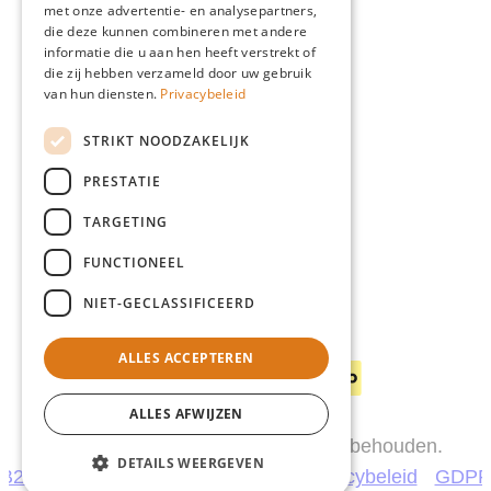
Blog
met onze advertentie- en analysepartners,
Giardino
die deze kunnen combineren met andere
informatie die u aan hen heeft verstrekt of
Team
die zij hebben verzameld door uw gebruik
Dealers
van hun diensten.
Privacybeleid
Gio Goes Green
STRIKT NOODZAKELIJK
Klantenservice
PRESTATIE
FAQ
Levering
TARGETING
FUNCTIONEEL
NIET-GECLASSIFICEERD
Betaalwijzen
ALLES ACCEPTEREN
ALLES AFWIJZEN
© 2026 Giardino. Alle rechten voorbehouden.
DETAILS WEERGEVEN
B2C
B2B
Garantiebepalingen
Privacybeleid
GDP