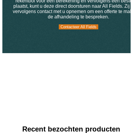
rekentool voor een berekening en vervolgens een bestel
plaatst, kunt u deze direct doorsturen naar All Fields. Zij 
vervolgens contact met u opnemen om een offerte te mak
de afhandeling te bespreken.
Contacteer All Fields
Contacteer All Fields
Recent bezochten producten