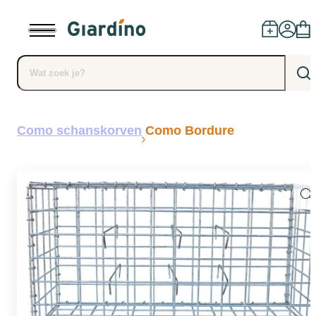
Producten
Como schanskorven
Como Bordure
Dealers
Installatie
Advies
Blog