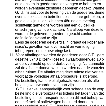
en diensten in goede staat ontvangen te hebben en
worden eventuele zichtbare gebreken gedekt. Wannee
G.T.I. instaat voor de levering van de goederen, diene
eventuele klachten betreffende zichtbare gebreken, o
geldig te zijn, uiterlijk binnen 48u na de levering
schriftelijk gemeld te worden met een duidelijke
omschrijving van de klachten. Na afloop van deze ter
worden de geleverde goederen geacht conform en
definitief aanvaard te zijn.
Eens de goederen geleverd zijn, draagt de koper alle
risico’s, gevallen van overmacht en vernietiging
inbegrepen, en de bewaringslast.
Voor afhalingen worden de goederen door G.T.I. gere
gezet te 3740 Bilzen-Hoeselt, Twaalfbunderweg 13 of
anders vermeld op de orderbevestiging. Na aanmeldi
zal de afhaler doorverwezen worden naar de voorzien
afhaalruimte. De afhaler mag deze ruimte niet verlaten
voordat de volledige afhaalprocedure is afgerond.
De bestelling kan enkel afgehaald worden als alle
betalingsvoorwaarden voldaan zijn.
G.T.I. is enkel aansprakelijk voor schade aan de verp
bestelling die veroorzaakt is tijdens het laden van dez
bestelling in het transportmiddel en dit met behulp van
een heftruck of palletwagen bestuurd door een