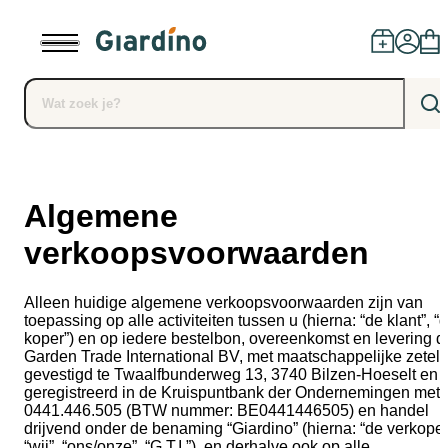
Producten
Algemene
Dealers
verkoopsvoorwaarden
Installatie
Alleen huidige algemene verkoopsvoorwaarden zijn van
toepassing op alle activiteiten tussen u (hierna: “de klant”, “
koper”) en op iedere bestelbon, overeenkomst en levering d
Advies
Garden Trade International BV, met maatschappelijke zetel
gevestigd te Twaalfbunderweg 13, 3740 Bilzen-Hoeselt en
geregistreerd in de Kruispuntbank der Ondernemingen met n
Blog
0441.446.505 (BTW nummer: BE0441446505) en handel
drijvend onder de benaming “Giardino” (hierna: “de verkoper
“wij”, “ons/onze”, “G.T.I.”), en derhalve ook op alle