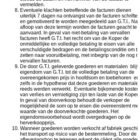
vermelden.
Eventuele klachten betreffende de facturen dienen
uiterlijk 7 dagen na ontvangst van de facturen schrifteli
en gemotiveerd te worden meegedeeld aan G.T.I.. Na
afloop van deze termijn worden de facturen geacht te z
aanvaard. In geval van niet-betaling van vervallen
facturen heeft G.T.I. het recht om van de Koper de
onmiddellijke en volledige betaling te eisen van alle
verschuldigde bedragen en de betalingsconditie om te
zetten naar vooruitbetaling, met inbegrip van de nog ni
vervallen facturen.
De door G.T.I. geleverde goederen en materialen blij
eigendom van G.T.I. tot de volledige betaling van de
overeengekomen prijs in hoofdsom en toebehoren en 
zelfs in de hypothese dat deze goederen en materiale
reeds werden verwerkt. Eventuele bijkomende kosten
van verlies en vernietiging zijn ten laste van de Kope
In geval van doorverkoop behoudt de verkoper de
mogelijkheid de som op te eisen die overeenstemt me
waarde van de doorverkochte goederen. Het
eigendomsvoorbehoud wordt overgedragen op de
herverkoopprijs.
Wanneer goederen worden verkocht af fabriek geschie
het transport op risico van de bestemmeling. Door de
afleveringsbon te tekenen erkent de cliënt alle goeder