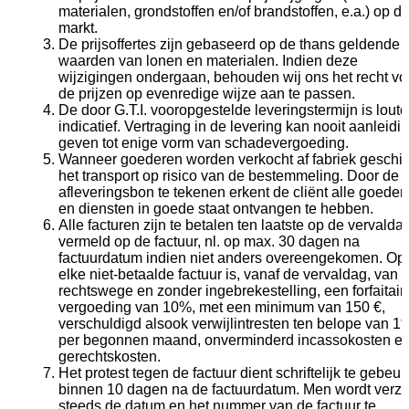
NL
materialen, grondstoffen en/of brandstoffen, e.a.) op d
Catalogus
markt.
De prijsoffertes zijn gebaseerd op de thans geldende
waarden van lonen en materialen. Indien deze
wijzigingen ondergaan, behouden wij ons het recht vo
de prijzen op evenredige wijze aan te passen.
De door G.T.I. vooropgestelde leveringstermijn is loute
indicatief. Vertraging in de levering kan nooit aanleidi
geven tot enige vorm van schadevergoeding.
Wanneer goederen worden verkocht af fabriek geschie
het transport op risico van de bestemmeling. Door de
afleveringsbon te tekenen erkent de cliënt alle goeder
en diensten in goede staat ontvangen te hebben.
Alle facturen zijn te betalen ten laatste op de vervalda
vermeld op de factuur, nl. op max. 30 dagen na
factuurdatum indien niet anders overeengekomen. Op
elke niet-betaalde factuur is, vanaf de vervaldag, van
rechtswege en zonder ingebrekestelling, een forfaitair
vergoeding van 10%, met een minimum van 150 €,
verschuldigd alsook verwijlintresten ten belope van 1
per begonnen maand, onverminderd incassokosten e
gerechtskosten.
Het protest tegen de factuur dient schriftelijk te gebeu
binnen 10 dagen na de factuurdatum. Men wordt verzo
steeds de datum en het nummer van de factuur te