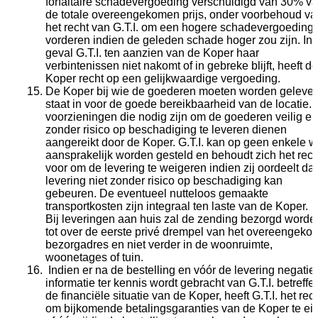
forfaitaire schadevergoeding verschuldigd van 30% v
de totale overeengekomen prijs, onder voorbehoud va
het recht van G.T.I. om een hogere schadevergoeding 
vorderen indien de geleden schade hoger zou zijn. In 
geval G.T.I. ten aanzien van de Koper haar
verbintenissen niet nakomt of in gebreke blijft, heeft de
Koper recht op een gelijkwaardige vergoeding.
De Koper bij wie de goederen moeten worden geleve
staat in voor de goede bereikbaarheid van de locatie. 
voorzieningen die nodig zijn om de goederen veilig en
zonder risico op beschadiging te leveren dienen
aangereikt door de Koper. G.T.I. kan op geen enkele w
aansprakelijk worden gesteld en behoudt zich het rech
voor om de levering te weigeren indien zij oordeelt da
levering niet zonder risico op beschadiging kan
gebeuren. De eventueel nutteloos gemaakte
transportkosten zijn integraal ten laste van de Koper.
Bij leveringen aan huis zal de zending bezorgd worde
tot over de eerste privé drempel van het overeengek
bezorgadres en niet verder in de woonruimte,
woonetages of tuin.
Indien er na de bestelling en vóór de levering negatie
informatie ter kennis wordt gebracht van G.T.I. betreff
de financiële situatie van de Koper, heeft G.T.I. het rec
om bijkomende betalingsgaranties van de Koper te ei