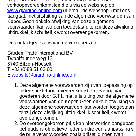
Team
verkoopovereenkomsten die u via de webshop op
www.giardino-online.com
(hierna: “de webshop”) met ons
aangaat, met uitsluiting van de algemene voorwaarden van
Gio Goes Green
Koper. Geen enkele afwijking van deze algemene
voorwaarden kan worden toegestaan, tenzij deze afwijking
uitdrukkelijk schriftelijk wordt overeengekomen.
Missie en visie
De contactgegevens van de verkoper zijn:
Garden Trade International BV
Geschiedenis
Twaalfbunderweg 13
3740 Bilzen-Hoeselt
T +32 (0)89 51 03 60
Categorieën
E
website@giardino-online.com
Deze algemene voorwaarden zijn van toepassing op
Klantenservice
iedere bestelbon, overeenkomst en levering van
goederen door G.T.I., met uitsluiting van de algemene
voorwaarden van de Koper. Geen enkele afwijking va
FAQ
deze algemene voorwaarden kan worden toegestaan,
tenzij deze afwijking uitdrukkelijk schriftelijk wordt
overeengekomen.
Configurator
De overeengekomen prijs kan niet worden aangepast,
behoudens objectieve redenen die een aanpassing v
de prijs verantwoorden zoals prijsstijgingen (van