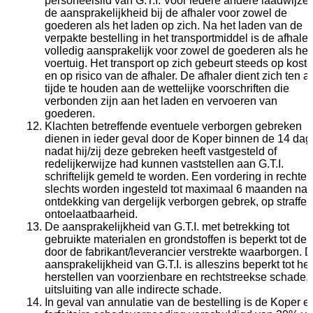
personeelslid van G.T.I. Voor iedere andere laadwijze l
de aansprakelijkheid bij de afhaler voor zowel de
goederen als het laden op zich. Na het laden van de
verpakte bestelling in het transportmiddel is de afhaler
volledig aansprakelijk voor zowel de goederen als het
voertuig. Het transport op zich gebeurt steeds op kost
en op risico van de afhaler. De afhaler dient zich ten a
tijde te houden aan de wettelijke voorschriften die
verbonden zijn aan het laden en vervoeren van
goederen.
Klachten betreffende eventuele verborgen gebreken
dienen in ieder geval door de Koper binnen de 14 da
nadat hij/zij deze gebreken heeft vastgesteld of
redelijkerwijze had kunnen vaststellen aan G.T.I.
schriftelijk gemeld te worden. Een vordering in rechte
slechts worden ingesteld tot maximaal 6 maanden na 
ontdekking van dergelijk verborgen gebrek, op straffe 
ontoelaatbaarheid.
De aansprakelijkheid van G.T.I. met betrekking tot
gebruikte materialen en grondstoffen is beperkt tot de
door de fabrikant/leverancier verstrekte waarborgen. 
aansprakelijkheid van G.T.I. is alleszins beperkt tot het
herstellen van voorzienbare en rechtstreekse schade,
uitsluiting van alle indirecte schade.
In geval van annulatie van de bestelling is de Koper e