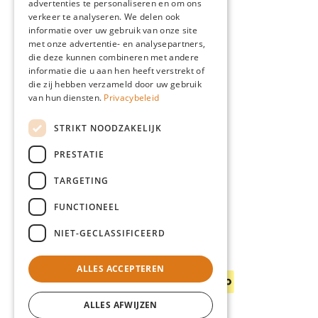
advertenties te personaliseren en om ons
ENGLISH
Advies
verkeer te analyseren. We delen ook
GERMAN
informatie over uw gebruik van onze site
Blog
met onze advertentie- en analysepartners,
Giardino
die deze kunnen combineren met andere
informatie die u aan hen heeft verstrekt of
Team
die zij hebben verzameld door uw gebruik
Dealers
van hun diensten.
Privacybeleid
Gio Goes Green
STRIKT NOODZAKELIJK
Klantenservice
PRESTATIE
FAQ
Levering
TARGETING
FUNCTIONEEL
NIET-GECLASSIFICEERD
Betaalwijzen
ALLES ACCEPTEREN
ALLES AFWIJZEN