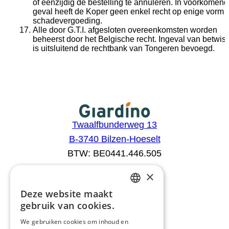
of éénzijdig de bestelling te annuleren. In voorkomend
geval heeft de Koper geen enkel recht op enige vorm 
schadevergoeding.
Alle door G.T.I. afgesloten overeenkomsten worden
beheerst door het Belgische recht. Ingeval van betwist
is uitsluitend de rechtbank van Tongeren bevoegd.
Twaalfbunderweg 13
B-3740 Bilzen-Hoeselt
BTW: BE0441.446.505
×
Aanbod
Deze website maakt
DUTCH
Configurator
gebruik van cookies.
Catalogus
FRENCH
We gebruiken cookies om inhoud en
Producten