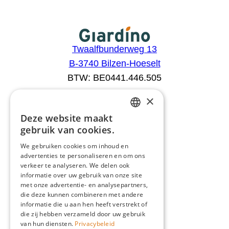
Twaalfbunderweg 13
B-3740 Bilzen-Hoeselt
BTW: BE0441.446.505
×
Aanbod
Deze website maakt
DUTCH
Configurator
gebruik van cookies.
Catalogus
FRENCH
We gebruiken cookies om inhoud en
Producten
advertenties te personaliseren en om ons
ENGLISH
Advies
verkeer te analyseren. We delen ook
GERMAN
informatie over uw gebruik van onze site
Blog
met onze advertentie- en analysepartners,
Giardino
die deze kunnen combineren met andere
informatie die u aan hen heeft verstrekt of
Team
die zij hebben verzameld door uw gebruik
Dealers
van hun diensten.
Privacybeleid