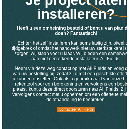
Je project laten
installeren?
Heeft u een omheining besteld of bent u van plan dit
doen? Fantastisch!
Echter, het zelf installeren kan soms lastig zijn, ofwel d
tijdgebrek of omdat het handwerk niet uw sterkste kant is
zorgen, wij staan voor u klaar. Wij bieden een samenwe
aan met een erkende installateur: All Fields.
Neem via deze weg contact op met All Fields en voeg d
van uw bestelling bij, zodat zij direct een geschikte offert
u kunnen opstellen. Ook als u gebruikmaakt van onze ha
rekentool voor een berekening en vervolgens een bestel
plaatst, kunt u deze direct doorsturen naar All Fields. Zij 
vervolgens contact met u opnemen om een offerte te mak
de afhandeling te bespreken.
Contacteer All Fields
Contacteer All Fields