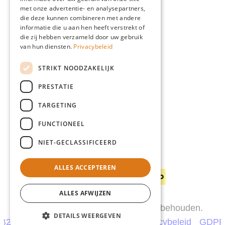
Blog
met onze advertentie- en analysepartners,
Giardino
die deze kunnen combineren met andere
informatie die u aan hen heeft verstrekt of
Team
die zij hebben verzameld door uw gebruik
Dealers
van hun diensten.
Privacybeleid
Gio Goes Green
STRIKT NOODZAKELIJK
Klantenservice
PRESTATIE
FAQ
Levering
TARGETING
FUNCTIONEEL
NIET-GECLASSIFICEERD
Betaalwijzen
ALLES ACCEPTEREN
ALLES AFWIJZEN
© 2026 Giardino. Alle rechten voorbehouden.
DETAILS WEERGEVEN
B2C
B2B
Garantiebepalingen
Privacybeleid
GDP