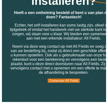
installeren?
Heeft u een omheining besteld of bent u van plan dit
doen? Fantastisch!
Echter, het zelf installeren kan soms lastig zijn, ofwel d
tijdgebrek of omdat het handwerk niet uw sterkste kant is
zorgen, wij staan voor u klaar. Wij bieden een samenwe
aan met een erkende installateur: All Fields.
Neem via deze weg contact op met All Fields en voeg d
van uw bestelling bij, zodat zij direct een geschikte offert
u kunnen opstellen. Ook als u gebruikmaakt van onze ha
rekentool voor een berekening en vervolgens een bestel
plaatst, kunt u deze direct doorsturen naar All Fields. Zij 
vervolgens contact met u opnemen om een offerte te mak
de afhandeling te bespreken.
Contacteer All Fields
Contacteer All Fields