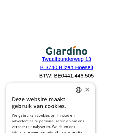
Twaalfbunderweg 13
B-3740 Bilzen-Hoeselt
BTW: BE0441.446.505
×
Aanbod
Deze website maakt
DUTCH
Configurator
gebruik van cookies.
Catalogus
FRENCH
We gebruiken cookies om inhoud en
Producten
advertenties te personaliseren en om ons
ENGLISH
Advies
verkeer te analyseren. We delen ook
GERMAN
informatie over uw gebruik van onze site