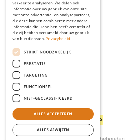
Advies
verkeer te analyseren. We delen ook
NL
Catalogus
GERMAN
informatie over uw gebruik van onze site
Blog
met onze advertentie- en analysepartners,
Giardino
die deze kunnen combineren met andere
informatie die u aan hen heeft verstrekt of
Team
die zij hebben verzameld door uw gebruik
Dealers
van hun diensten.
Privacybeleid
Gio Goes Green
STRIKT NOODZAKELIJK
Klantenservice
PRESTATIE
FAQ
Levering
TARGETING
FUNCTIONEEL
NIET-GECLASSIFICEERD
Betaalwijzen
ALLES ACCEPTEREN
ALLES AFWIJZEN
© 2026 Giardino. Alle rechten voorbehouden.