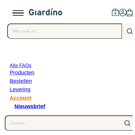
Producten
Alle FAQs
Dealers
Producten
Bestellen
Installatie
Levering
Account
Advies
Nieuwsbrief
Blog