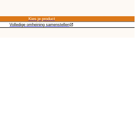
Kies je product
Kies je product
Volledige omheining samenstellen