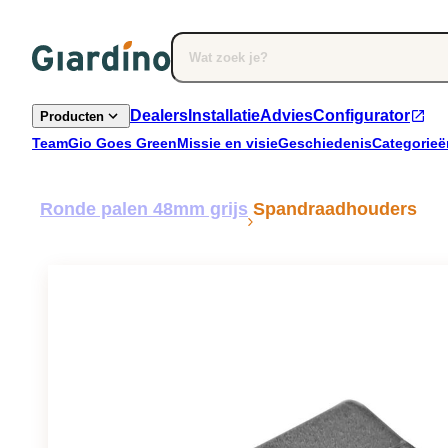
Dealers
Installatie
Advies
Configurator
Producten
Team
Gio Goes Green
Missie en visie
Geschiedenis
Categorieë
Ronde palen 48mm grijs
Spandraadhouders