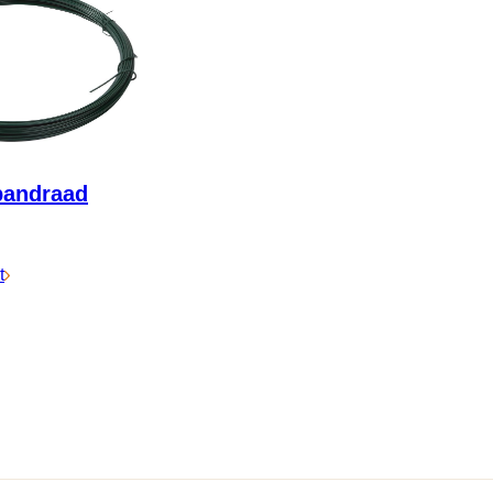
pandraad
t