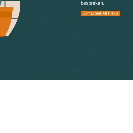
bespreken.
Contacteer All Fields
Contacteer All Fields