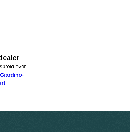
dealer
spreid over
Giardino-
rt.