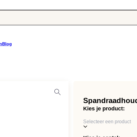
n
Blog
Spandraadhou
Kies je product:
Selecteer een product