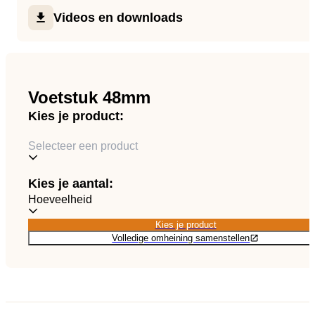
NL
Catalogus
Videos en downloads
Andere
Type I - Technische tekening
Voetstuk 48mm
Technische tekening - LBeton
Kies je product:
Selecteer een product
Kies je aantal:
Hoeveelheid
Kies je product
Kies je product
Volledige omheining samenstellen