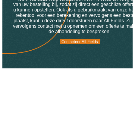
van uw bestelling bij, zodat zij direct een geschikte offert
u kunnen opstellen. Ook als u gebruikmaakt van onze ha
rekentool voor een berekening en vervolgens een bestel
plaatst, kunt u deze direct doorsturen naar All Fields. Zij 
vervolgens contact met u opnemen om een offerte te mak
de afhandeling te bespreken.
Contacteer All Fields
Contacteer All Fields