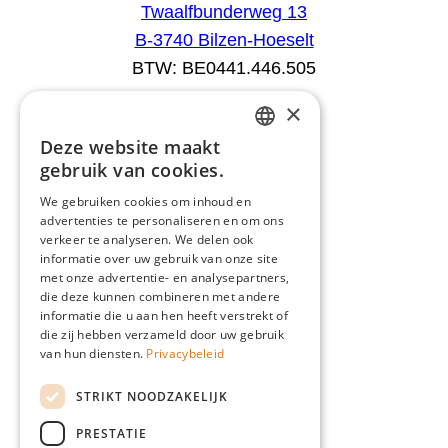
Twaalfbunderweg 13
B-3740 Bilzen-Hoeselt
BTW: BE0441.446.505
×
Aanbod
Deze website maakt
DUTCH
Configurator
gebruik van cookies.
Catalogus
FRENCH
We gebruiken cookies om inhoud en
Producten
advertenties te personaliseren en om ons
ENGLISH
Advies
verkeer te analyseren. We delen ook
GERMAN
informatie over uw gebruik van onze site
Blog
met onze advertentie- en analysepartners,
Giardino
die deze kunnen combineren met andere
informatie die u aan hen heeft verstrekt of
Team
die zij hebben verzameld door uw gebruik
Dealers
van hun diensten.
Privacybeleid
Gio Goes Green
STRIKT NOODZAKELIJK
Klantenservice
PRESTATIE
FAQ