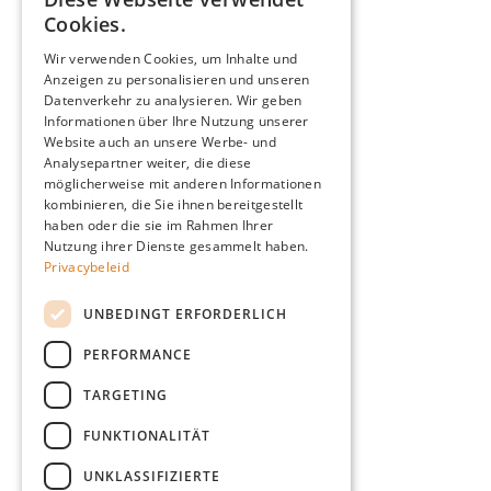
DUTCH
Aanbod
Cookies.
FRENCH
Configurator
Wir verwenden Cookies, um Inhalte und
Anzeigen zu personalisieren und unseren
Catalogus
ENGLISH
Datenverkehr zu analysieren. Wir geben
Producten
GERMAN
Informationen über Ihre Nutzung unserer
Advies
Website auch an unsere Werbe- und
Analysepartner weiter, die diese
Blog
möglicherweise mit anderen Informationen
Giardino
kombinieren, die Sie ihnen bereitgestellt
haben oder die sie im Rahmen Ihrer
Team
Nutzung ihrer Dienste gesammelt haben.
Dealers
Privacybeleid
Gio Goes Green
UNBEDINGT ERFORDERLICH
Klantenservice
PERFORMANCE
FAQ
Levering
TARGETING
FUNKTIONALITÄT
UNKLASSIFIZIERTE