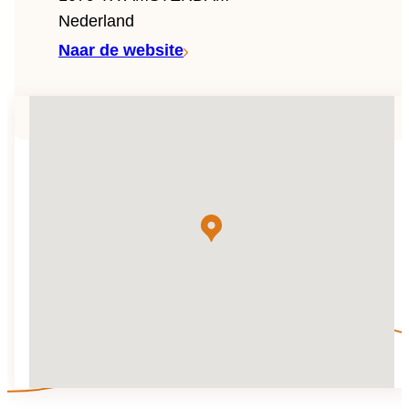
Team
Nederland
Naar de website
Gio Goes Green
Missie en visie
Geschiedenis
Categorieën
Klantenservice
FAQ
Configurator