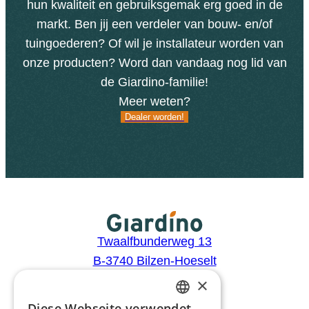
hun kwaliteit en gebruiksgemak erg goed in de
markt. Ben jij een verdeler van bouw- en/of
tuingoederen? Of wil je installateur worden van
onze producten? Word dan vandaag nog lid van
de Giardino-familie!
Meer weten?
Dealer worden!
Dealer worden!
Twaalfbunderweg 13
B-3740 Bilzen-Hoeselt
BTW: BE0441.446.505
×
Diese Webseite verwendet